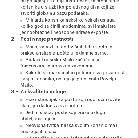
raspolaganju. To nije instrument za profiliranje
korisnika u službi korporativnog diva koji želi
stvoriti globalnu bazu podataka.
Milijarda korisnika nekoliko velikih usluga,
koliko god se činili modernima, svi imaju iste
jednoobrazne i neosobne adrese e-pošte.
2 – Poštivanje privatnosti
Mailo, za razliku od tržišnih lidera, odbija
praksu analize e-pošte u reklamne svrhe.
Podaci korisnika Mailo zaštićeni su
francuskim i europskim zakonima.
Kako bi se maksimalno pobrinuo za privatnost
svojih korisnika, usluga je primijenila Povelju
Mailo.
3 – Za kvalitetu usluge
Pravi stručnjak za poštu koji nudi učinkovite
alate, prikladne za sve potrebe.
Jedini sustav pošte koji pruža uslugu
obiteljima i djeci.
Neovisna tvrtka, bliska svojim korisnicima i
ona koja ih sluša.