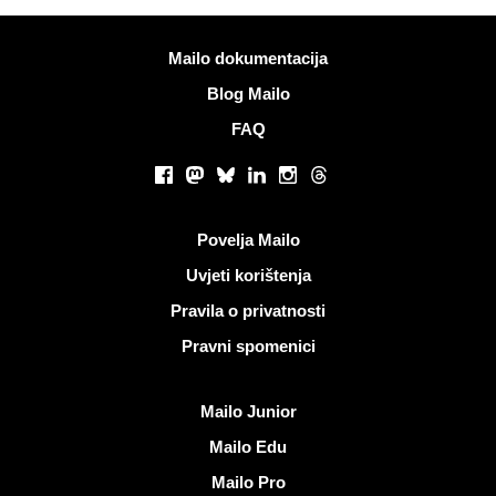
Više informacija
Mailo dokumentacija
Blog Mailo
FAQ
Društvene mreže
Facebook
Mastodon
Bluesky
LinkedIn
Instagram
Threads
Korisni linkovi
Povelja Mailo
Uvjeti korištenja
Pravila o privatnosti
Pravni spomenici
Otkrijte Mailo
Mailo Junior
Mailo Edu
Mailo Pro