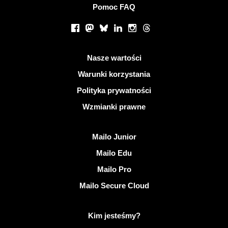
Pomoc FAQ
Portale społecznościowe
Facebook
Mastodon
Bluesky
LinkedIn
Instagram
Threads
Przydatne linki
Nasze wartości
Warunki korzystania
Polityka prywatności
Wzmianki prawne
Odkryj Mailo
Mailo Junior
Mailo Edu
Mailo Pro
Mailo Secure Cloud
Więcej informacji na temat Mailo
Kim jesteśmy?