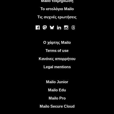
Mailo τεκμηρίωση
Το ιστολόγιο Mailo
Τις συχνές ερωτήσεις
Κοινωνικά δίκτυα
Facebook
Mastodon
Bluesky
LinkedIn
Instagram
Threads
Χρήσιμοι σύνδεσμοι
Ο χάρτης Mailo
Terms of use
Κανόνες απορρήτου
Legal mentions
Ανακαλύψτε Mailo
Mailo Junior
Mailo Edu
Mailo Pro
Mailo Secure Cloud