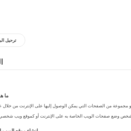
ترحيل الب
ا
ما ه
إنشاء موقع الويب 