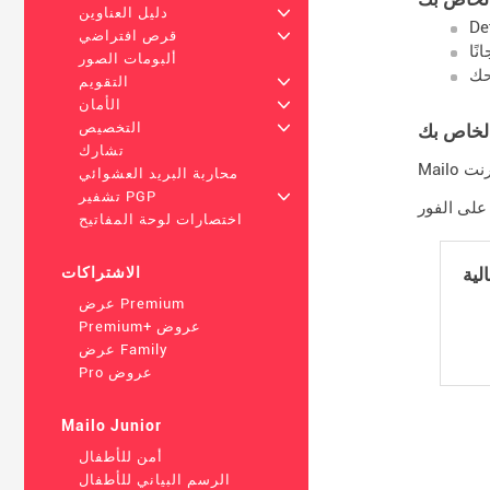
+
دليل العناوين
De
+
قرص افتراضي
ألبومات الصور
+
التقويم
+
الأمان
+
التخصيص
الخاص بك
تشارك
محاربة البريد العشوائي
+
تشفير PGP
اختصارات لوحة المفاتيح
الاشتراكات
عرض Premium
Premium+ عروض
عرض Family
Pro عروض
Mailo Junior
أمن للأطفال
الرسم البياني للأطفال