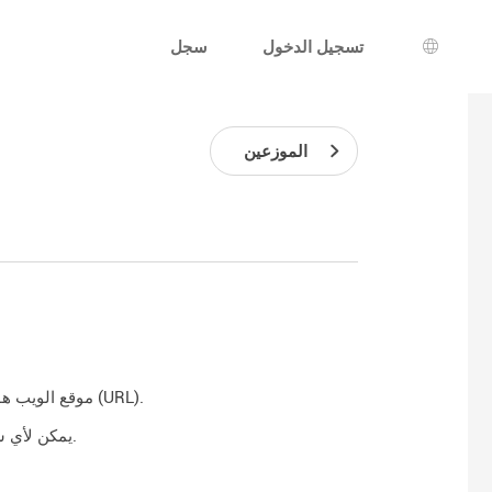
تسجيل الدخول
سجل
يار اللغة
الموزعين
موقع الويب هو مجموعة من الصفحات التي يمكن الوصول إليها على الإنترنت من خلال عنوان معين (URL).
يمكن لأي شخص وضع صفحات الويب الخاصة به على الإنترنت أو كموقع ويب شخصي أو كمدونة.