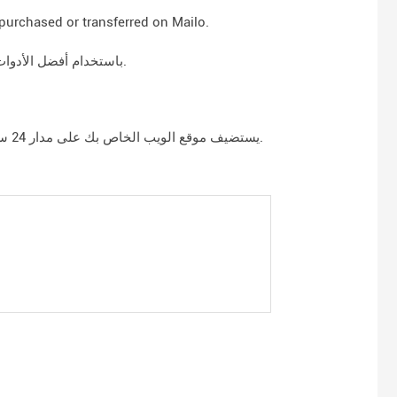
purchased or transferred on Mailo.
لمساعدتك في تصميم موقعك على الويب ، ينصحك Mailo باستخدام أفضل الأدوات المجانية المتاحة.
Mailo يستضيف موقع الويب الخاص بك على مدار 24 ساعة في اليوم و 7 أيام في الأسبوع ، مما يجعله متاحًا بشكل دائم على الإنترنت.